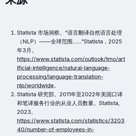
Statista 市场洞察。“语言翻译自然语言处理
（NLP）——全球范围……”Statista，2025
年3月。
https://www.statista.com/outlook/tmo/art
ificial-intelligence/natural-language-
processing/language-translation-
nlp/worldwide
。
Statista 研究部。2011年至2022年美国口译
和笔译服务行业的从业人员数量。Statista,
2023。
https://www.statista.com/statistics/3203
40/number-of-employees-in-